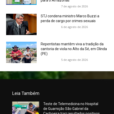
para o Amazonas
7 de agosto de 2026
STJ condena ministro Marco Buzzi a
perda de cargo por crimes sexuais
6 de agosto de 2026
Repentistas mantêm viva a tradição da
cantoria de viola no Alto da Sé, em Olinda
(PE)
5 de agosto de 2026
Leia Também
Teste de Telemedicina no Hospital
de Guarnição São Gabriel da
Cachoeira traz resultados positivos