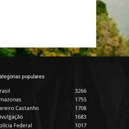
ategorias populares
rasil
3266
mazonas
1755
areiro Castanho
1708
ivulgação
1683
olícia Federal
1017