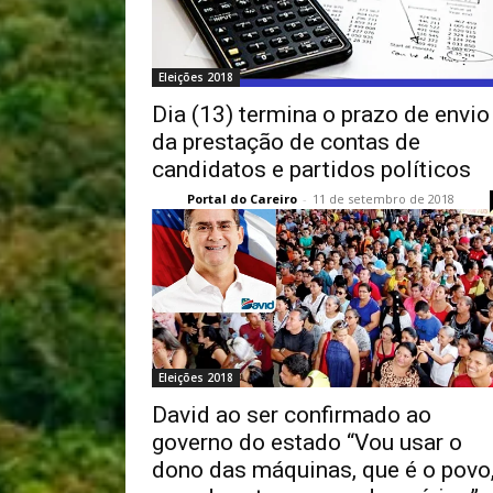
Eleições 2018
Dia (13) termina o prazo de envio
da prestação de contas de
candidatos e partidos políticos
Portal do Careiro
-
11 de setembro de 2018
Eleições 2018
David ao ser confirmado ao
governo do estado “Vou usar o
dono das máquinas, que é o povo