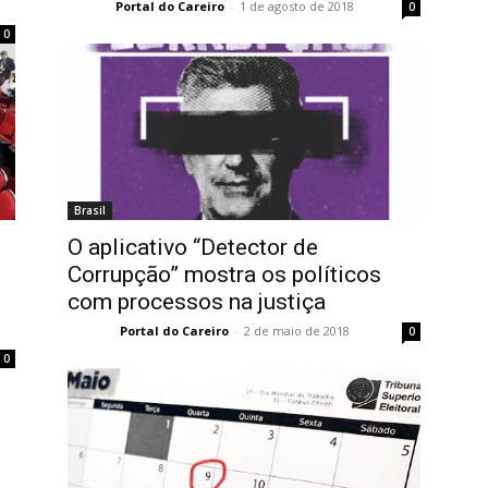
Portal do Careiro
-
1 de agosto de 2018
0
0
Brasil
O aplicativo “Detector de
Corrupção” mostra os políticos
com processos na justiça
Portal do Careiro
-
2 de maio de 2018
0
0