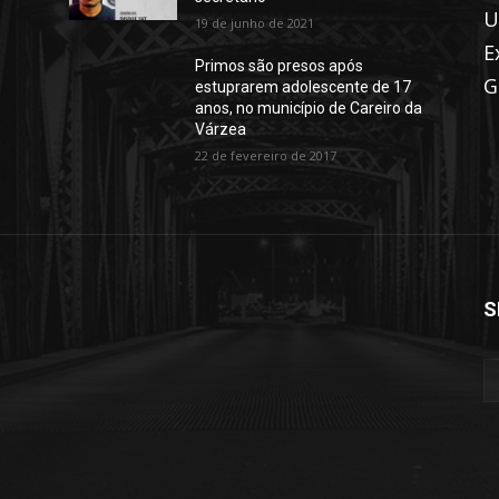
U
19 de junho de 2021
E
Primos são presos após
G
estuprarem adolescente de 17
anos, no município de Careiro da
Várzea
22 de fevereiro de 2017
S