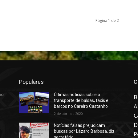
Página 1 de 2
Populares
C
io
Últimas notícias sobre o
B
transporte de balsas, táxis e
A
barcos no Careiro Castanho
2 de abril de 2020
C
D
Notícias falsas prejudicam
buscas por Lázaro Barbosa, diz
P
secretário