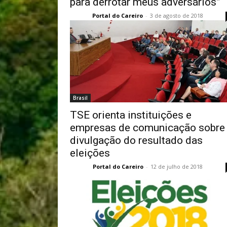
para derrotar meus adversários”
Portal do Careiro
-
3 de agosto de 2018
Brasil
TSE orienta instituições e
empresas de comunicação sobre
divulgação do resultado das
eleições
Portal do Careiro
-
12 de julho de 2018