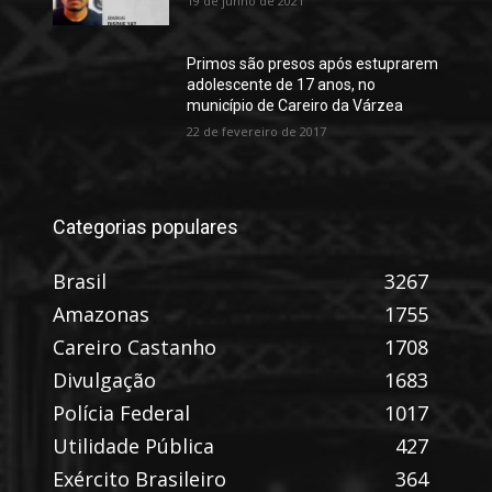
19 de junho de 2021
Primos são presos após estuprarem
adolescente de 17 anos, no
município de Careiro da Várzea
22 de fevereiro de 2017
Categorias populares
Brasil
3267
Amazonas
1755
Careiro Castanho
1708
Divulgação
1683
Polícia Federal
1017
Utilidade Pública
427
Exército Brasileiro
364