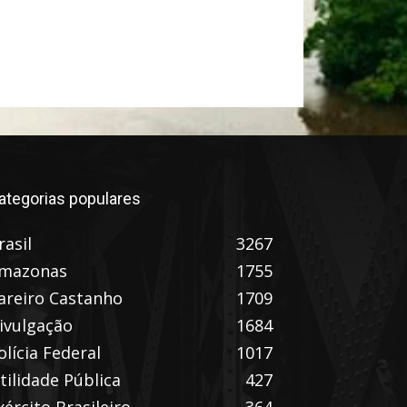
ategorias populares
rasil
3267
mazonas
1755
areiro Castanho
1709
ivulgação
1684
olícia Federal
1017
tilidade Pública
427
xército Brasileiro
364