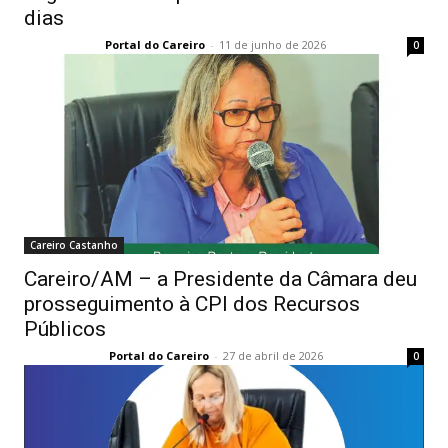
dias
Portal do Careiro
-
11 de junho de 2026
0
Careiro Castanho
Careiro/AM – a Presidente da Câmara deu
prosseguimento à CPI dos Recursos
Públicos
Portal do Careiro
-
27 de abril de 2026
0