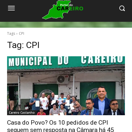
Tags
CPI
Tag:
CPI
Careiro Castanho
Casa do Povo? Os 10 pedidos de CPI
seguem sem resposta na Câmara há 45