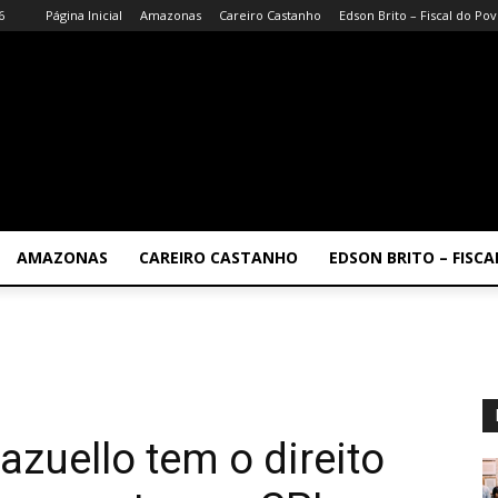
6
Página Inicial
Amazonas
Careiro Castanho
Edson Brito – Fiscal do Po
AMAZONAS
CAREIRO CASTANHO
EDSON BRITO – FISC
azuello tem o direito