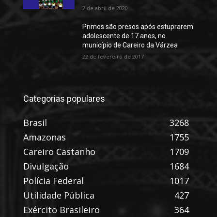
2 de abril de 2020
Primos são presos após estuprarem
adolescente de 17 anos, no
município de Careiro da Várzea
22 de fevereiro de 2017
Categorias populares
Brasil
3268
Amazonas
1755
Careiro Castanho
1709
Divulgação
1684
Polícia Federal
1017
Utilidade Pública
427
Exército Brasileiro
364