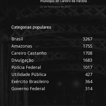
município de Careiro da Várzea
22 de fevereiro de 2017
Categorias populares
Brasil
3267
Amazonas
1755
Careiro Castanho
1708
Divulgação
1683
Polícia Federal
1017
Utilidade Pública
427
Exército Brasileiro
364
Governo Federal
314