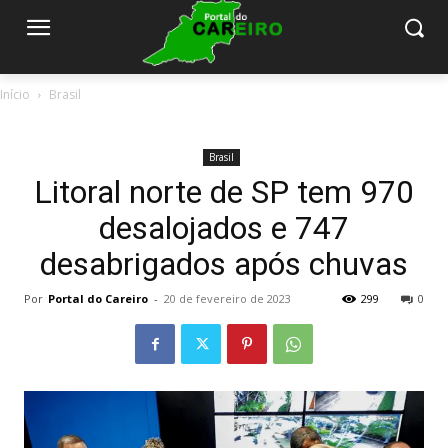
Início
Brasil
Brasil
Litoral norte de SP tem 970
desalojados e 747
desabrigados após chuvas
Por
Portal do Careiro
-
20 de fevereiro de 2023
299
0