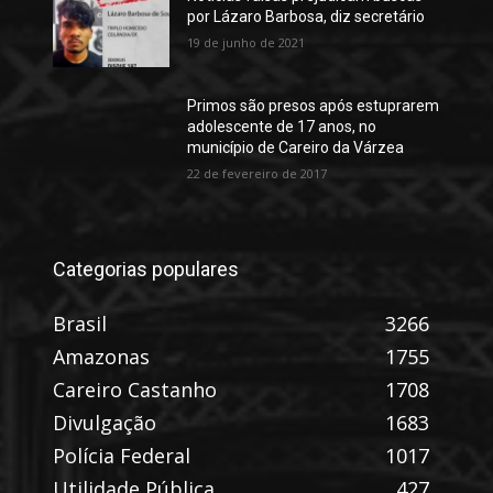
por Lázaro Barbosa, diz secretário
19 de junho de 2021
Primos são presos após estuprarem
adolescente de 17 anos, no
município de Careiro da Várzea
22 de fevereiro de 2017
Categorias populares
Brasil
3266
Amazonas
1755
Careiro Castanho
1708
Divulgação
1683
Polícia Federal
1017
Utilidade Pública
427