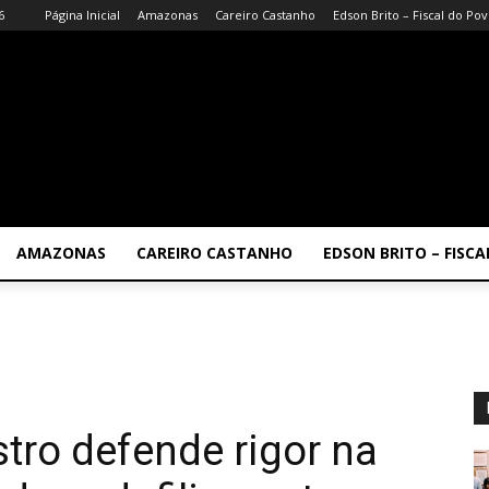
6
Página Inicial
Amazonas
Careiro Castanho
Edson Brito – Fiscal do Po
AMAZONAS
CAREIRO CASTANHO
EDSON BRITO – FISC
tro defende rigor na