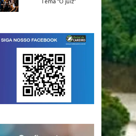
Tema “O juiz”