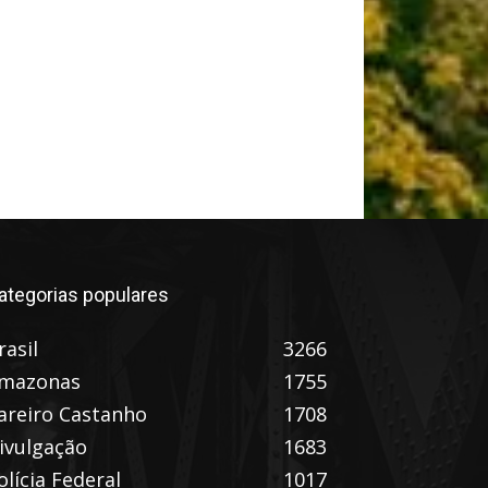
ategorias populares
rasil
3266
mazonas
1755
areiro Castanho
1708
ivulgação
1683
olícia Federal
1017