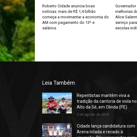
Roberto Cidade anuncia boas
Governador 
notícias: mais de R$ 1,4 bilhão
melhorias de
começa a movimentar a economia do
Alice Saler
AM com pagamento do 13º e
serviço par
salários
escolas ind
Leia Também
Repentistas mantêm viva a
tradição da cantoria de viola no
Alto da Sé, em Olinda (PE)
5 de agosto de 2026
Cidade lança candidatura com
Arena lotada e recado à