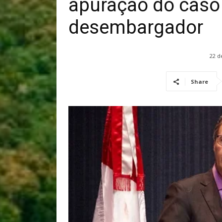
apuração do caso 
desembargador
22 d
Share