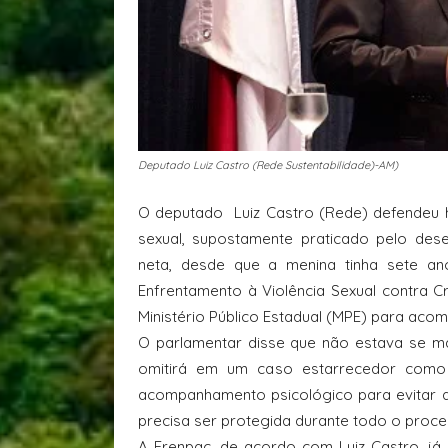
Deputado Luiz Castro (Rede Sustentabilidade)-AM)
O deputado
Luiz Castro (Rede) defendeu 
sexual, supostamente praticado pelo de
neta, desde que a menina tinha sete a
Enfrentamento à Violência Sexual contra C
Ministério Público Estadual (MPE) para aco
O parlamentar disse que não estava se m
omitirá em um caso estarrecedor como 
acompanhamento psicológico para evitar a
precisa ser protegida durante todo o proce
A Frenpac, de acordo com Luiz Castro, j