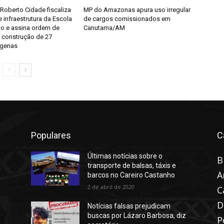
Roberto Cidade fiscaliza
MP do Amazonas apura uso irregular
 infraestrutura da Escola
de cargos comissionados em
mo e assina ordem de
Canutama/AM
a construção de 27
ígenas
Populares
C
Últimas notícias sobre o
B
transporte de balsas, táxis e
A
barcos no Careiro Castanho
2 de abril de 2020
C
D
Notícias falsas prejudicam
buscas por Lázaro Barbosa, diz
P