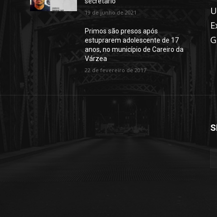
secretário
U
19 de junho de 2021
E
Primos são presos após
G
estuprarem adolescente de 17
anos, no município de Careiro da
Várzea
22 de fevereiro de 2017
S