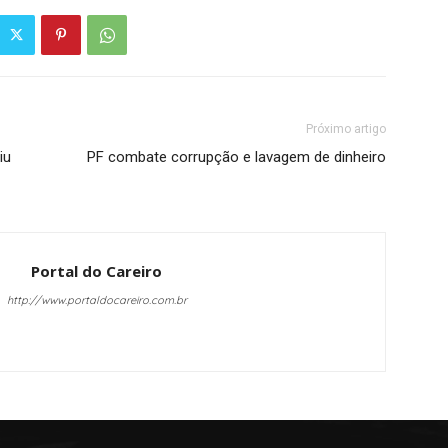
Próximo artigo
iu
PF combate corrupção e lavagem de dinheiro
Portal do Careiro
http://www.portaldocareiro.com.br