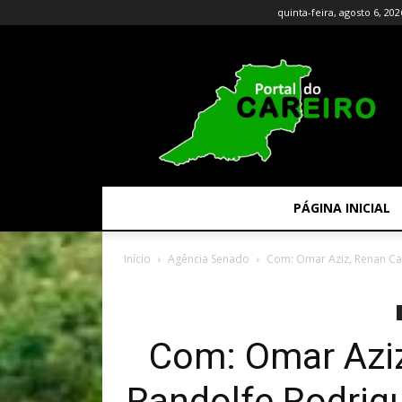
quinta-feira, agosto 6, 202
PÁGINA INICIAL
Início
Agência Senado
Com: Omar Aziz, Renan Cal
Com: Omar Aziz
Randolfe Rodrig