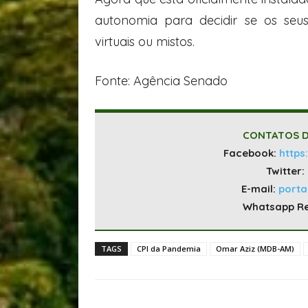
autonomia para decidir se os seu
virtuais ou mistos.
Fonte: Agência Senado
CONTATOS D
Facebook:
https
Twitter:
E-mail:
port
Whatsapp R
TAGS
CPI da Pandemia
Omar Aziz (MDB-AM)