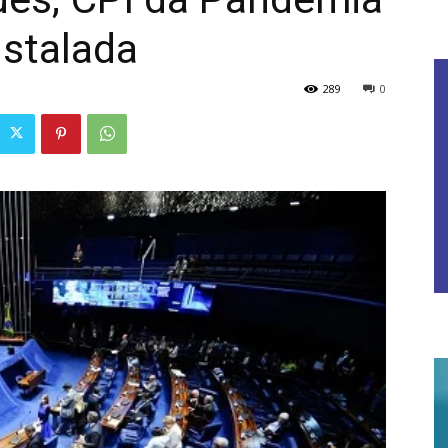
nstalada
289
0