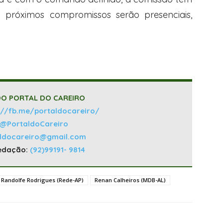
s próximos compromissos serão presenciais,
O PORTAL DO CAREIRO
://fb.me/portaldocareiro/
@PortaldoCareiro
aldocareiro@gmail.com
edação:
(92)99191- 9814
Randolfe Rodrigues (Rede-AP)
Renan Calheiros (MDB-AL)