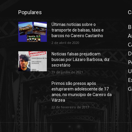
Populares
C
Últimas notícias sobre o
B
transporte de balsas, táxis e
A
barcos no Careiro Castanho
2 de abril de 2020
C
D
Notícias falsas prejudicam
buscas por Lázaro Barbosa, diz
P
secretário
U
19 de junho de 2021
E
Primos são presos após
G
estuprarem adolescente de 17
anos, no município de Careiro da
Várzea
22 de fevereiro de 2017