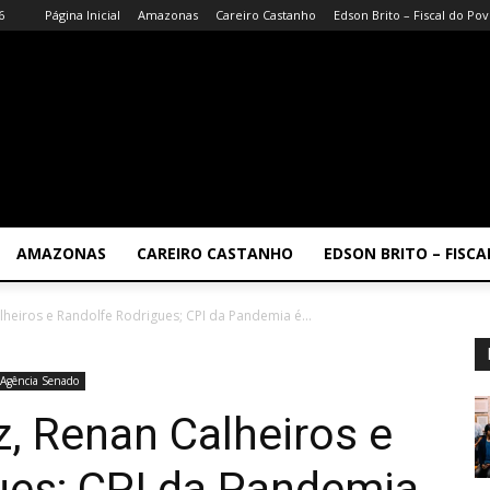
6
Página Inicial
Amazonas
Careiro Castanho
Edson Brito – Fiscal do Po
AMAZONAS
CAREIRO CASTANHO
EDSON BRITO – FISC
heiros e Randolfe Rodrigues; CPI da Pandemia é...
Agência Senado
, Renan Calheiros e
ues; CPI da Pandemia