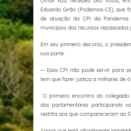
Omar Aziz recebeu oito votos, en
Eduardo Girão (Podemos-CE), que fo
de atuação da CPI da Pandemia 
municípios dos recursos repassados 
Em seu primeiro discurso, o preside
sua parte.
— Essa CPI não pode servir para s
tem que fazer justiça a milhares de 
O primeiro encontro do colegiado f
dos parlamentares participando via 
restrita aos que compareceram ao 
Agora que está oficialmente instal