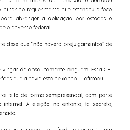
tre os 11 membros da comissão, e derrotou
i autor do requerimento que estendeu o foco
para abranger a aplicação por estados e
pelo governo federal.
nte disse que “não haverá prejulgamentos” de
e vingar de absolutamente ninguém. Essa CPI
órfãos que a covid está deixando — afirmou.
oi feito de forma semipresencial, com parte
internet. A eleição, no entanto, foi secreta,
Senado.
ada e com o comando definido, a comissão tem