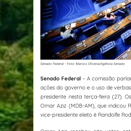
Senado Federal - Foto: Marcos Oliveira/Agência Senado
Senado Federal
– A comissão parlam
ações do governo e o uso de verbas 
presidente nesta terça-feira (27).
Omar Aziz (MDB-AM), que indicou R
vice-presidente eleito é Randolfe Ro