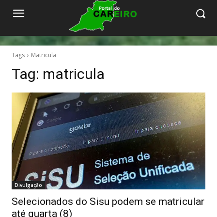
Tags
Matricula
Tag:
matricula
Divulgação
Selecionados do Sisu podem se matricular
até quarta (8)