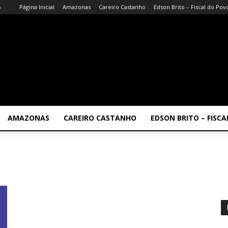
6
Página Inicial
Amazonas
Careiro Castanho
Edson Brito – Fiscal do Pov
AMAZONAS
CAREIRO CASTANHO
EDSON BRITO – FISC