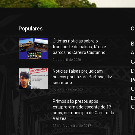
Populares
C
Últimas notícias sobre o
B
transporte de balsas, táxis e
A
barcos no Careiro Castanho
2 de abril de 2020
C
D
Notícias falsas prejudicam
buscas por Lázaro Barbosa, diz
P
secretário
U
19 de junho de 2021
E
Primos são presos após
G
estuprarem adolescente de 17
anos, no município de Careiro da
Várzea
22 de fevereiro de 2017