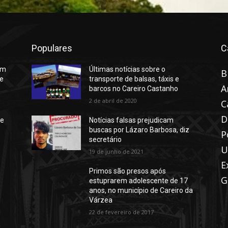
Populares
C
êm
Últimas notícias sobre o
B
de
transporte de balsas, táxis e
A
barcos no Careiro Castanho
2 de abril de 2020
C
D
de
Notícias falsas prejudicam
buscas por Lázaro Barbosa, diz
P
secretário
U
19 de junho de 2021
E
Primos são presos após
G
estuprarem adolescente de 17
anos, no município de Careiro da
Várzea
22 de fevereiro de 2017