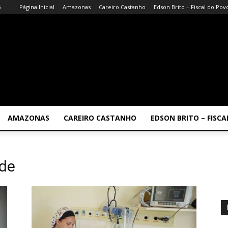
6
Página Inicial
Amazonas
Careiro Castanho
Edson Brito – Fiscal do Pov
AMAZONAS
CAREIRO CASTANHO
EDSON BRITO – FISC
ade