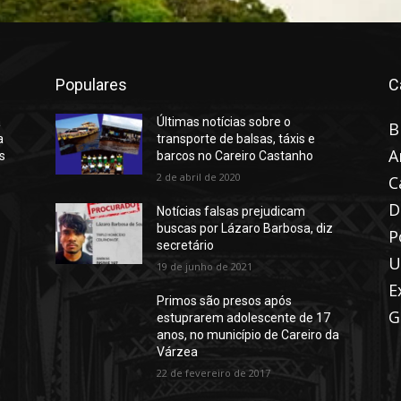
Populares
C
a
Últimas notícias sobre o
B
a
transporte de balsas, táxis e
A
s
barcos no Careiro Castanho
2 de abril de 2020
C
D
Notícias falsas prejudicam
buscas por Lázaro Barbosa, diz
P
secretário
U
19 de junho de 2021
E
Primos são presos após
G
estuprarem adolescente de 17
anos, no município de Careiro da
Várzea
22 de fevereiro de 2017