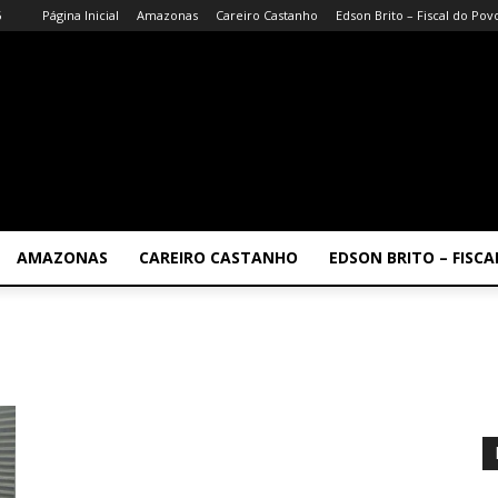
6
Página Inicial
Amazonas
Careiro Castanho
Edson Brito – Fiscal do Pov
AMAZONAS
CAREIRO CASTANHO
EDSON BRITO – FISC