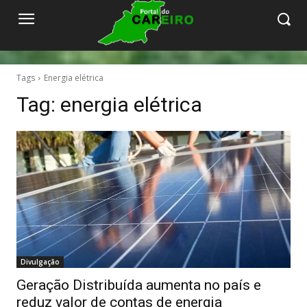
Tags
Energia elétrica
Tag:
energia elétrica
Divulgação
Geração Distribuída aumenta no país e
reduz valor de contas de energia