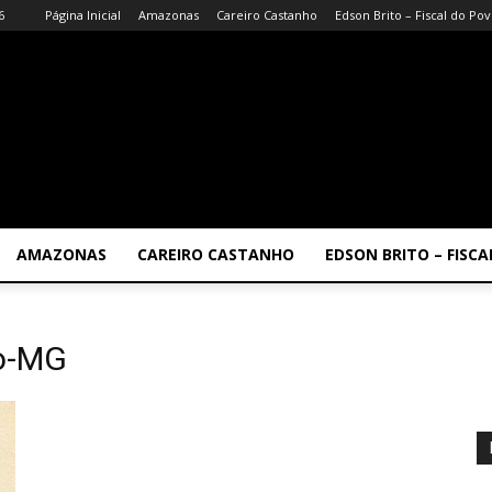
6
Página Inicial
Amazonas
Careiro Castanho
Edson Brito – Fiscal do Po
AMAZONAS
CAREIRO CASTANHO
EDSON BRITO – FISC
no-MG