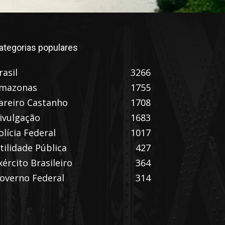
ategorias populares
rasil
3266
mazonas
1755
areiro Castanho
1708
ivulgação
1683
olícia Federal
1017
tilidade Pública
427
xército Brasileiro
364
overno Federal
314