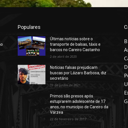
Populares
C
Últimas notícias sobre o
B
no
transporte de balsas, táxis e
A
barcos no Careiro Castanho
2 de abril de 2020
C
D
Notícias falsas prejudicam
buscas por Lázaro Barbosa, diz
P
secretário
U
19 de junho de 2021
E
Primos são presos após
G
estuprarem adolescente de 17
anos, no município de Careiro da
Várzea
22 de fevereiro de 2017