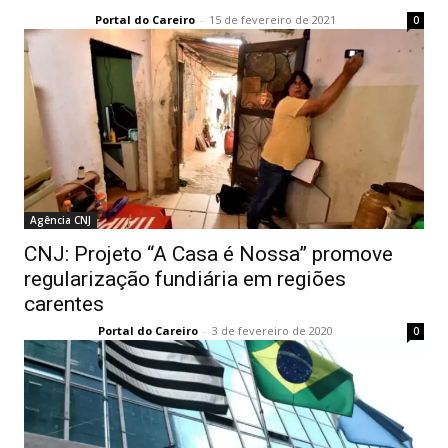
Portal do Careiro
-
15 de fevereiro de 2021
0
Agência CNJ
CNJ: Projeto “A Casa é Nossa” promove
regularização fundiária em regiões
carentes
Portal do Careiro
-
3 de fevereiro de 2020
0