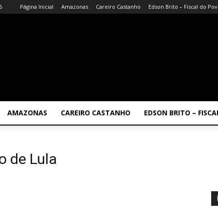
6
Página Inicial
Amazonas
Careiro Castanho
Edson Brito – Fiscal do Po
AMAZONAS
CAREIRO CASTANHO
EDSON BRITO – FISC
o de Lula