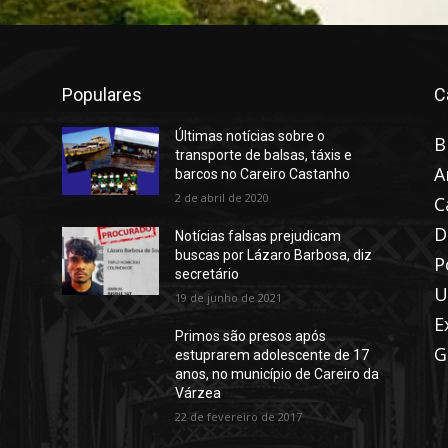
Populares
C
Últimas notícias sobre o
B
transporte de balsas, táxis e
A
barcos no Careiro Castanho
2 de abril de 2020
C
D
Notícias falsas prejudicam
buscas por Lázaro Barbosa, diz
P
secretário
U
19 de junho de 2021
E
Primos são presos após
G
estuprarem adolescente de 17
anos, no município de Careiro da
Várzea
22 de fevereiro de 2017