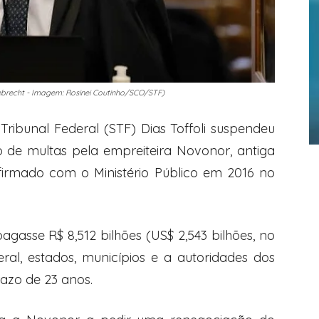
debrecht - Imagem: Rosinei Coutinho/SCO/STF)
ribunal Federal (STF) Dias Toffoli suspendeu
o de multas pela empreiteira Novonor, antiga
firmado com o Ministério Público em 2016 no
 pagasse
R$ 8,512 bilhões (US$ 2,543 bilhões, no
al, estados, municípios e a autoridades dos
azo de 23 anos.