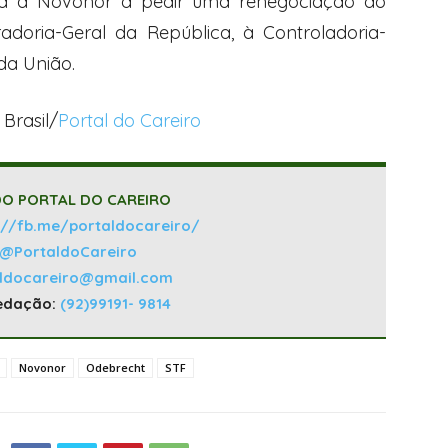
iza a Novonor a pedir uma renegociação do
adoria-Geral da República, à Controladoria-
da União.
Brasil/
Portal do Careiro
O PORTAL DO CAREIRO
://fb.me/portaldocareiro/
@PortaldoCareiro
aldocareiro@gmail.com
edação:
(92)99191- 9814
Novonor
Odebrecht
STF