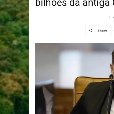
bilhões da antiga
1 de
Share