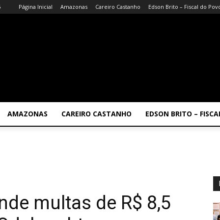
6
Página Inicial
Amazonas
Careiro Castanho
Edson Brito – Fiscal do Pov
AMAZONAS
CAREIRO CASTANHO
EDSON BRITO – FISC
ende multas de R$ 8,5