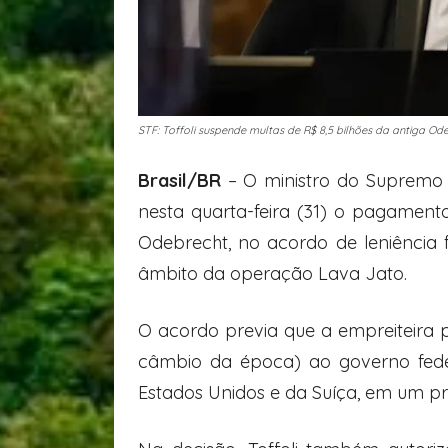
STF: Toffoli suspende multas de R$ 8,5 bilhões da antiga O
Brasil/BR
– O ministro do Supremo T
nesta quarta-feira (31) o pagament
Odebrecht, no acordo de leniência 
âmbito da operação Lava Jato.
O acordo previa que a empreiteira
câmbio da época) ao governo feder
Estados Unidos e da Suíça
, em um pr