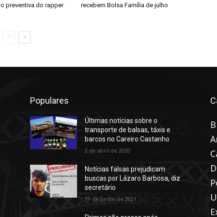
o preventiva do rapper
recebem Bolsa Família de julho
Populares
C
Últimas notícias sobre o
B
transporte de balsas, táxis e
A
barcos no Careiro Castanho
2 de abril de 2020
C
D
Notícias falsas prejudicam
buscas por Lázaro Barbosa, diz
P
secretário
U
19 de junho de 2021
E