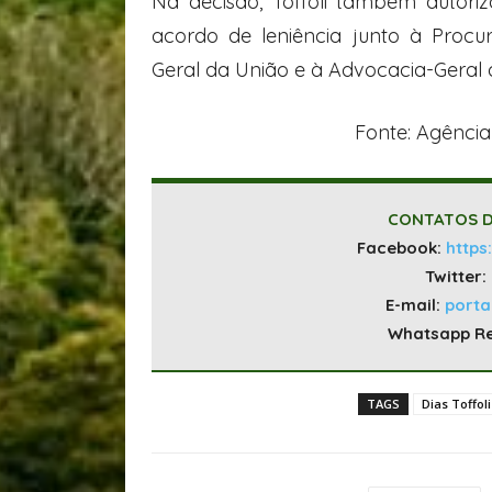
Na decisão, Toffoli também autor
acordo de leniência junto à Procur
Geral da União e à Advocacia-Geral 
Fonte: Agência 
CONTATOS D
Facebook:
https
Twitter:
E-mail:
port
Whatsapp R
TAGS
Dias Toffoli