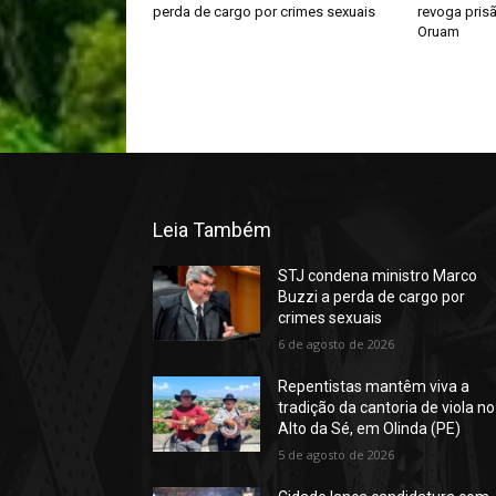
perda de cargo por crimes sexuais
revoga prisã
Oruam
Leia Também
STJ condena ministro Marco
Buzzi a perda de cargo por
crimes sexuais
6 de agosto de 2026
Repentistas mantêm viva a
tradição da cantoria de viola no
Alto da Sé, em Olinda (PE)
5 de agosto de 2026