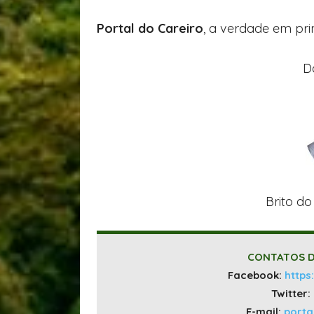
Portal do Careiro
, a verdade em pri
D
Brito do
CONTATOS D
Facebook:
https
Twitter:
E-mail:
port