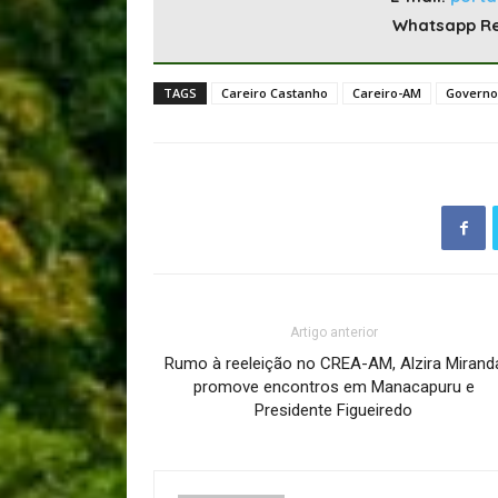
Whatsapp R
TAGS
Careiro Castanho
Careiro-AM
Governo
Artigo anterior
Rumo à reeleição no CREA-AM, Alzira Mirand
promove encontros em Manacapuru e
Presidente Figueiredo