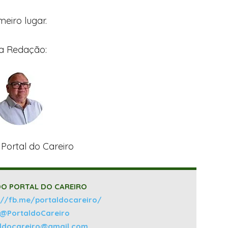
meiro lugar.
a Redação:
 Portal do Careiro
O PORTAL DO CAREIRO
://fb.me/portaldocareiro/
@PortaldoCareiro
aldocareiro@gmail.com