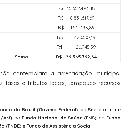
R$ 15.652.493,48
R$ 8.851.617,69
R$ 1.514.198,89
R$ 420.507,19
R$ 126.945,39
Soma
R$ 26.565.762,64
a não contemplam a arrecadação municipal
is taxas e tributos locais, tampouco recursos
anco do Brasil (Goveno Federal)
, da
Secretaria de
Z/AM)
, do
Fundo Nacional de Saúde (FNS)
, do
Fundo
 (FNDE) e Fundo de Assistência Social.