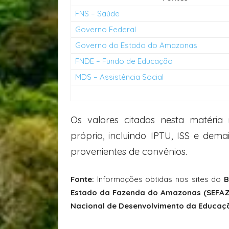
FNS – Saúde
Governo Federal
Governo do Estado do Amazonas
FNDE – Fundo de Educação
MDS – Assistência Social
Os valores citados nesta matéri
própria, incluindo IPTU, ISS e dema
provenientes de convênios.
Fonte:
Informações obtidas nos sites do
B
Estado da Fazenda do Amazonas (SEFA
Nacional de Desenvolvimento da Educação