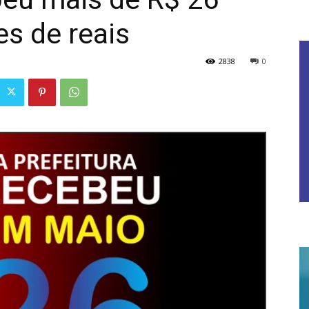
es de reais
2838
0