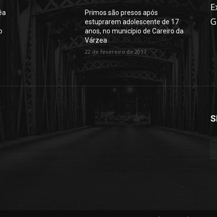
E
êa
Primos são presos após
G
estuprarem adolescente de 17
o
anos, no município de Careiro da
Várzea
22 de fevereiro de 2017
S