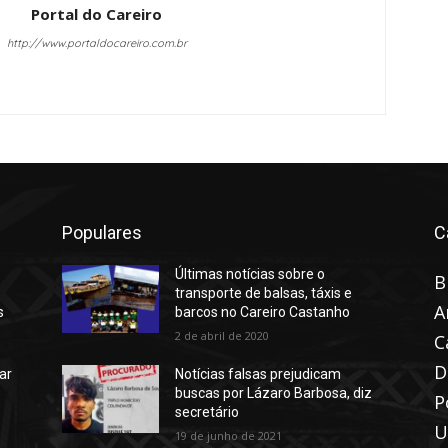
Portal do Careiro
http://www.portaldocareiro.com.br
Populares
C
Últimas notícias sobre o
B
transporte de balsas, táxis e
A
s
barcos no Careiro Castanho
2 de abril de 2020
C
D
ar
Notícias falsas prejudicam
buscas por Lázaro Barbosa, diz
P
secretário
U
19 de junho de 2021