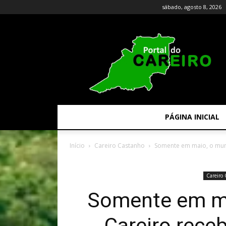
sábado, agosto 8, 2026
PÁGINA INICIAL
Início
Careiro Castanho
Somente em maio, o muni
Careiro
Somente em ma
Careiro rece