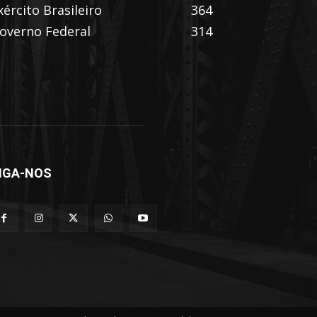
xército Brasileiro
364
overno Federal
314
IGA-NOS