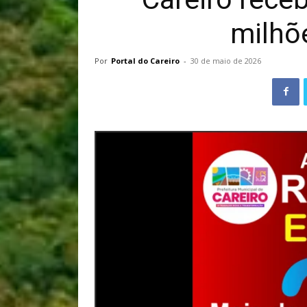
milhõ
Por
Portal do Careiro
-
30 de maio de 2026