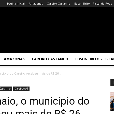
Página Inicial
Amazonas
Careiro Castanho
Edson Brito – Fiscal do Povo
AMAZONAS
CAREIRO CASTANHO
EDSON BRITO – FISC
cípio do Careiro recebeu mais de R$ 26...
 Castanho
Careiro/AM
io, o município do
beu mais de R$ 26