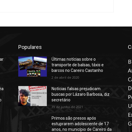
Populares
C
ar
Últimas notícias sobre o
B
transporte de balsas, táxis e
A
barcos no Careiro Castanho
2 de abril de 2020
C
D
êa
Notícias falsas prejudicam
buscas por Lázaro Barbosa, diz
P
o
secretário
U
19 de junho de 2021
E
Primos são presos após
G
estuprarem adolescente de 17
anos, no município de Careiro da