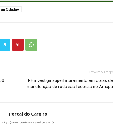
ran Cidadão
Próximo artigo
,00
PF investiga superfaturamento em obras de
manutenção de rodovias federais no Amapá
Portal do Careiro
http://www.portaldocareiro.com.br