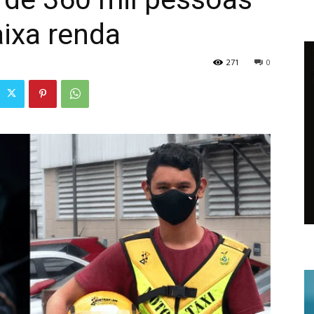
ixa renda
271
0