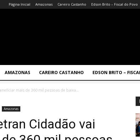
Página Inicial
Amazonas
Careiro Castanho
Edson Brito – Fiscal do Povo
AMAZONAS
CAREIRO CASTANHO
EDSON BRITO – FISC
eficiar mais de 360 mil pessoas de baixa...
Amazonas
tran Cidadão vai
s de 360 mil pessoas