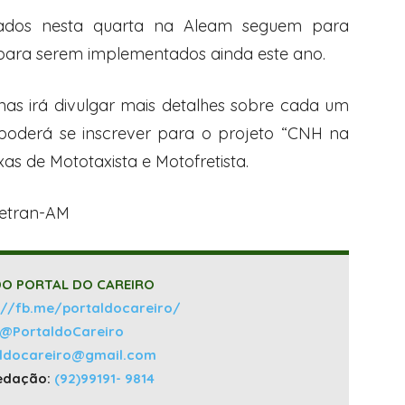
vados nesta quarta na Aleam seguem para
para serem implementados ainda este ano.
as irá divulgar mais detalhes sobre cada um
poderá se inscrever para o projeto “CNH na
as de Mototaxista e Motofretista.
Detran-AM
O PORTAL DO CAREIRO
://fb.me/portaldocareiro/
@PortaldoCareiro
aldocareiro@gmail.com
edação:
(92)99191- 9814