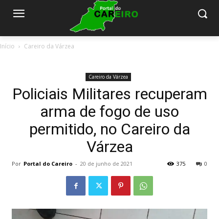
Início
Careiro da Várzea
Careiro da Várzea
Policiais Militares recuperam
arma de fogo de uso
permitido, no Careiro da
Várzea
Por
Portal do Careiro
-
20 de junho de 2021
375
0