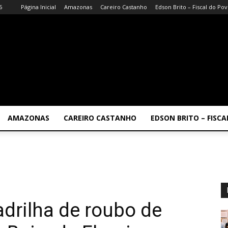
6
Página Inicial
Amazonas
Careiro Castanho
Edson Brito – Fiscal do Po
AMAZONAS
CAREIRO CASTANHO
EDSON BRITO – FISC
adrilha de roubo de