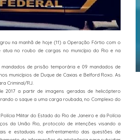
lagrou na manhã de hoje (11) a Operação Fórtio com o
ue atua no roubo de cargas no município do Rio e na
14 mandados de prisão temporária e 09 mandados de
 nos municípios de Duque de Caxias e Belford Roxo. As
ara Criminal/RJ.
de 2017 a partir de imagens geradas de helicóptero
istrando o saque a uma carga roubada, no Complexo do
lícia Militar do Estado do Rio de Janeiro e da Polícia
rços da União Rio, protocolo de intenções visando a
pais e estaduais no enfrentamento das questões de
hamento de informações de inteligência para subsidiar