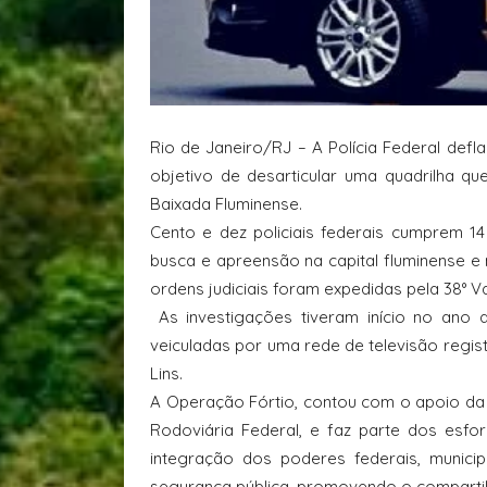
Rio de Janeiro/RJ – A Polícia Federal def
objetivo de desarticular uma quadrilha q
Baixada Fluminense.
Cento e dez policiais federais cumprem 
busca e apreensão na capital fluminense e
ordens judiciais foram expedidas pela 38° V
As investigações tiveram início no ano 
veiculadas por uma rede de televisão reg
Lins.
A Operação Fórtio, contou com o apoio da Po
Rodoviária Federal, e faz parte dos esfo
integração dos poderes federais, munici
segurança pública, promovendo o compartil