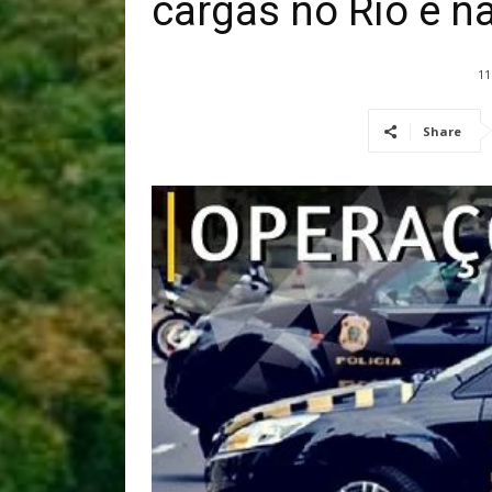
cargas no Rio e n
11
Share