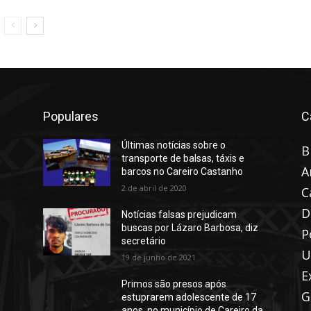
Populares
C
Últimas notícias sobre o
B
transporte de balsas, táxis e
A
barcos no Careiro Castanho
2 de abril de 2020
C
D
Notícias falsas prejudicam
buscas por Lázaro Barbosa, diz
P
secretário
U
19 de junho de 2021
E
Primos são presos após
G
estuprarem adolescente de 17
anos, no município de Careiro da