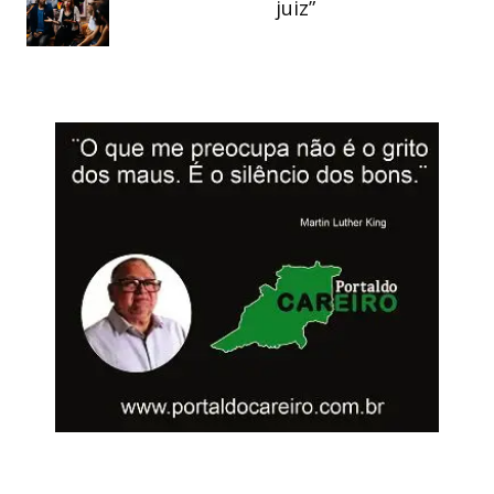
juiz”