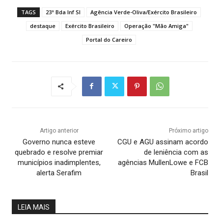
TAGS
23ª Bda Inf Sl
Agência Verde-Oliva/Exército Brasileiro
destaque
Exército Brasileiro
Operação "Mão Amiga"
Portal do Careiro
Artigo anterior
Próximo artigo
Governo nunca esteve
CGU e AGU assinam acordo
quebrado e resolve premiar
de leniência com as
municípios inadimplentes,
agências MullenLowe e FCB
alerta Serafim
Brasil
LEIA MAIS