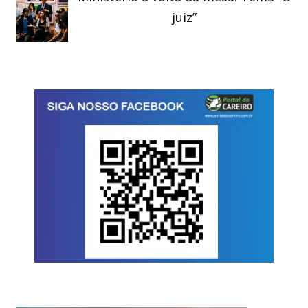
juiz”