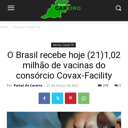
Início
Vacina Covid-19
Vacina Covid-19
O Brasil recebe hoje (21)1,02
milhão de vacinas do
consórcio Covax-Facility
Por
Portal do Careiro
-
21 de março de 2021
219
0