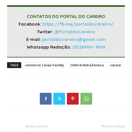
CONTATOS DO PORTAL DO CAREIRO
Facebook:
https://fb.me/portaldocareiro/
Twitter:
@PortaldoCareiro
E-mail:
portaldocareiro@gmail.com
Whatsapp Redação:
(92)99191- 9814
TAGS
consórcio Covax-Facility
Oxford-AstraZeneca
vacina
Artigo anterior
Próximo artigo