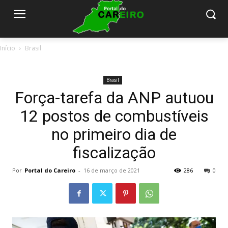
Início
Brasil
Brasil
Força-tarefa da ANP autuou
12 postos de combustíveis
no primeiro dia de
fiscalização
Por
Portal do Careiro
-
16 de março de 2021
286
0