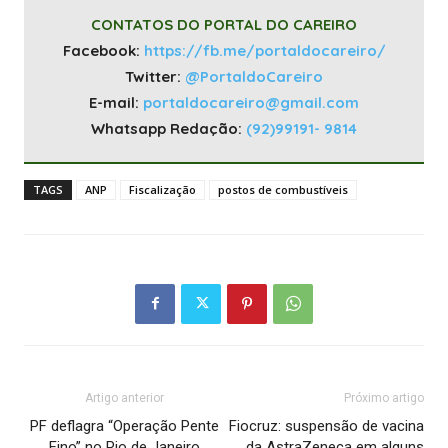
CONTATOS DO PORTAL DO CAREIRO
Facebook:
https://fb.me/portaldocareiro/
Twitter:
@PortaldoCareiro
E-mail:
portaldocareiro@gmail.com
Whatsapp Redação:
(92)99191- 9814
TAGS
ANP
Fiscalização
postos de combustíveis
Artigo anterior
Próximo artigo
PF deflagra “Operação Pente
Fiocruz: suspensão de vacina
Fino” no Rio de Janeiro
da AstraZeneca em alguns