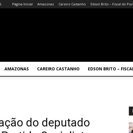
6
Página Inicial
Amazonas
Careiro Castanho
Edson Brito – Fiscal do Po
AMAZONAS
CAREIRO CASTANHO
EDSON BRITO – FISC
liação do deputado