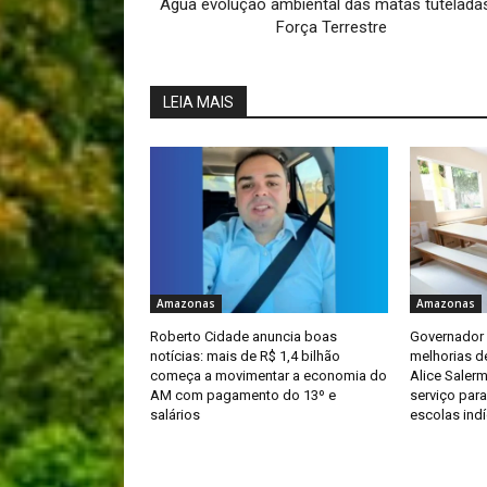
Água evolução ambiental das matas tutelada
Força Terrestre
LEIA MAIS
Amazonas
Amazonas
Roberto Cidade anuncia boas
Governador 
notícias: mais de R$ 1,4 bilhão
melhorias de
começa a movimentar a economia do
Alice Saler
AM com pagamento do 13º e
serviço par
salários
escolas ind