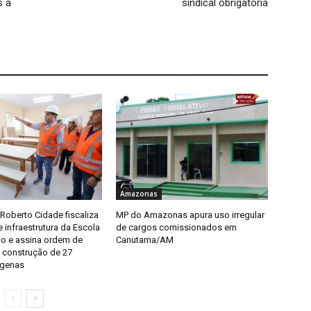
s à
sindical obrigatória
Amazonas
Roberto Cidade fiscaliza
MP do Amazonas apura uso irregular
 infraestrutura da Escola
de cargos comissionados em
mo e assina ordem de
Canutama/AM
a construção de 27
ígenas