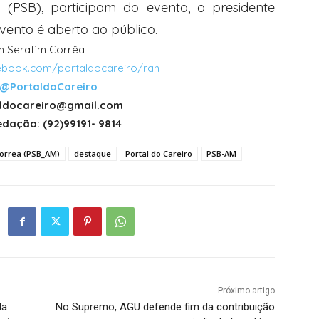
 (PSB), participam do evento, o presidente
 evento é aberto ao público.
 Serafim Corrêa
book.com/portaldocareiro/ran
@PortaldoCareiro
taldocareiro@gmail.com
dação: (92)99191- 9814
Correa (PSB_AM)
destaque
Portal do Careiro
PSB-AM
Próximo artigo
da
No Supremo, AGU defende fim da contribuição