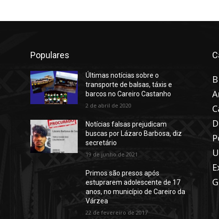
Populares
C
Últimas notícias sobre o
B
transporte de balsas, táxis e
A
barcos no Careiro Castanho
2 de abril de 2020
C
D
Notícias falsas prejudicam
buscas por Lázaro Barbosa, diz
P
secretário
U
19 de junho de 2021
E
Primos são presos após
G
estuprarem adolescente de 17
anos, no município de Careiro da
Várzea
22 de fevereiro de 2017