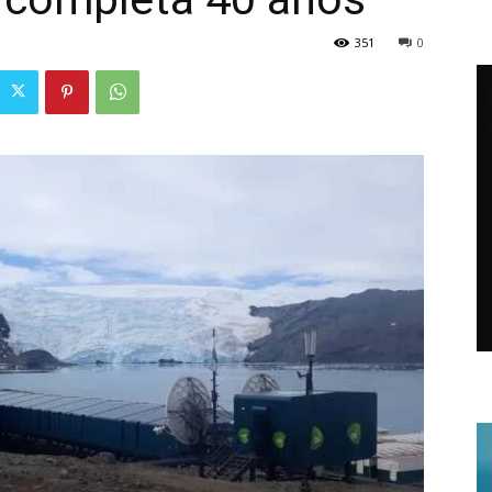
351
0