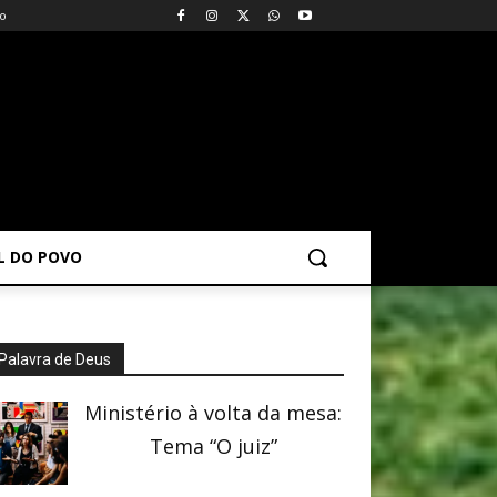
vo
AL DO POVO
Palavra de Deus
Ministério à volta da mesa:
Tema “O juiz”