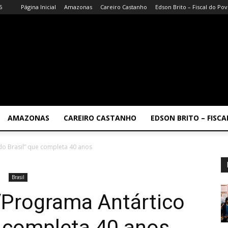
6
Página Inicial
Amazonas
Careiro Castanho
Edson Brito – Fiscal do Po
AMAZONAS
CAREIRO CASTANHO
EDSON BRITO – FISC
o Brasil” que completa 40 anos
Brasil
Programa Antártico
e completa 40 anos