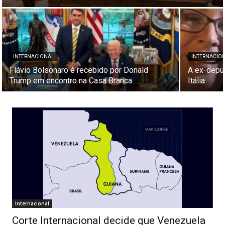
INTERNACIONAL
INTERNACIO
Flávio Bolsonaro é recebido por Donald
A ex-deput
Trump em encontro na Casa Branca
Itália
Internacional
Corte Internacional decide que Venezuela