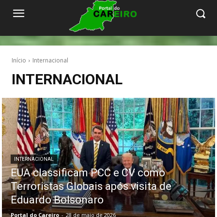
Início
Internacional
INTERNACIONAL
INTERNACIONAL
EUA classificam PCC e CV como
Terroristas Globais após visita de
Eduardo Bolsonaro
Portal do Careiro
-
28 de maio de 2026