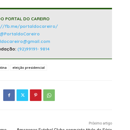
O PORTAL DO CAREIRO
://fb.me/portaldocareiro/
@PortaldoCareiro
aldocareiro@gmail.com
edação:
(92)99191- 9814
tina
eleição presidencial
Próximo artigo