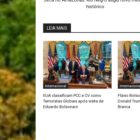
Seca no Amazonas: Rio Negro atigiu novo mí
histórico
LEIA MAIS
Internacional
Internaciona
EUA classificam PCC e CV como
Flávio Bols
Terroristas Globais após visita de
Donald Trum
Eduardo Bolsonaro
Branca