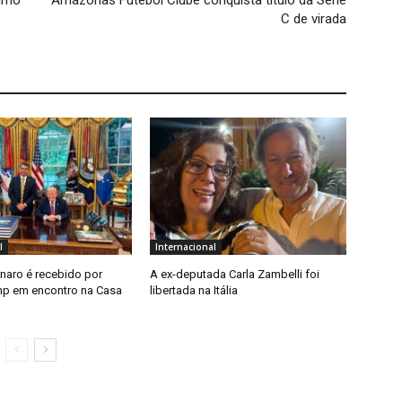
nimo
Amazonas Futebol Clube conquista titulo da Série
C de virada
l
Internacional
onaro é recebido por
A ex-deputada Carla Zambelli foi
p em encontro na Casa
libertada na Itália