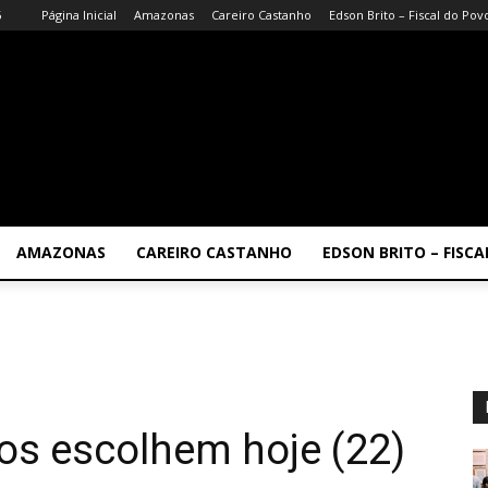
6
Página Inicial
Amazonas
Careiro Castanho
Edson Brito – Fiscal do Pov
AMAZONAS
CAREIRO CASTANHO
EDSON BRITO – FISC
nos escolhem hoje (22)