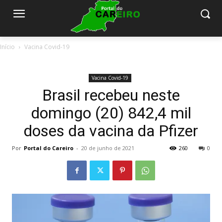
Início
Vacina Covid-19
Vacina Covid-19
Brasil recebeu neste
domingo (20) 842,4 mil
doses da vacina da Pfizer
Por
Portal do Careiro
-
20 de junho de 2021
260
0