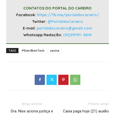
CONTATOS DO PORTAL DO CAREIRO
Facebook:
https://fb.me/portaldocareiro/
Twitter:
@PortaldoCareiro
E-mail:
portaldocareiro@gmail.com
Whatsapp Redação:
(92)99191- 9814
TAGS
Pfizer/BionTech
vacina
Artigo anterior
Próximo artigo
Dra. Nise aciona justiça e
Caixa paga hoje (21) auxílio