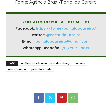
Fonte: Agência Brasil/Portal do Careiro
CONTATOS DO PORTAL DO CAREIRO
Facebook:
https://fb.me/portaldocareiro/
Twitter:
@PortaldoCareiro
E-mail:
portaldocareiro@gmail.com
Whatsapp Redação:
(92)99191- 9814
TAGS
análise da eficácia´ dose de reforço
Anvisa
AstraZeneca
proxalutamida