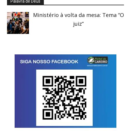
Palavra de Deus
Ministério à volta da mesa: Tema “O
juiz”