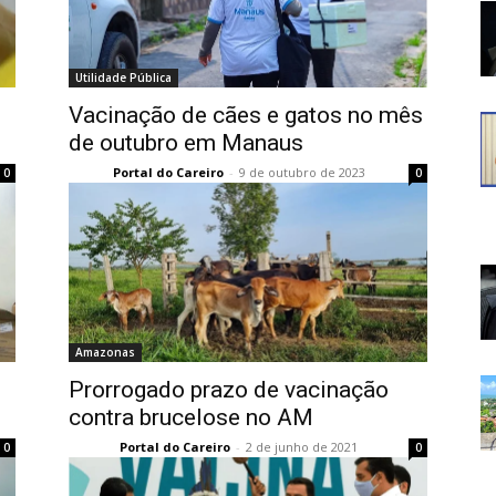
Utilidade Pública
Vacinação de cães e gatos no mês
de outubro em Manaus
Portal do Careiro
-
9 de outubro de 2023
0
0
Amazonas
Prorrogado prazo de vacinação
contra brucelose no AM
Portal do Careiro
-
2 de junho de 2021
0
0