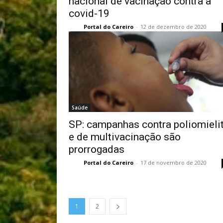
nacional de vacinação contra a
covid-19
Portal do Careiro
-
12 de dezembro de 2020
Saúde
SP: campanhas contra poliomieli
e de multivacinação são
prorrogadas
Portal do Careiro
-
17 de novembro de 2020
1
2