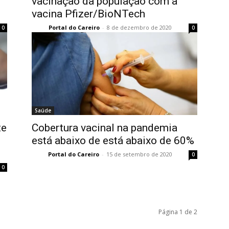
vacinação da população com a
vacina Pfizer/BioNTech
Portal do Careiro
-
8 de dezembro de 2020
0
0
Saúde
te
Cobertura vacinal na pandemia
está abaixo de está abaixo de 60%
Portal do Careiro
-
15 de setembro de 2020
0
0
Página 1 de 2