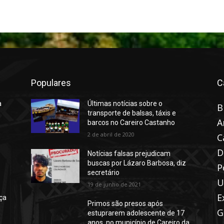
Populares
C
a
Últimas notícias sobre o
B
transporte de balsas, táxis e
A
barcos no Careiro Castanho
2 de abril de 2020
C
D
Notícias falsas prejudicam
buscas por Lázaro Barbosa, diz
P
secretário
U
19 de junho de 2021
E
ça
Primos são presos após
G
estuprarem adolescente de 17
anos, no município de Careiro da