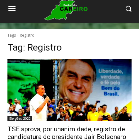
Tags
Registro
Tag:
Registro
Eleições 2022
TSE aprova, por unanimidade, registro de
candidatura do presidente Jair Bolsonaro