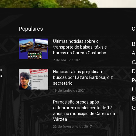
Populares
C
Últimas notícias sobre o
B
transporte de balsas, táxis e
A
barcos no Careiro Castanho
2 de abril de 2020
C
D
ir
Notícias falsas prejudicam
rá
buscas por Lázaro Barbosa, diz
P
secretário
U
19 de junho de 2021
E
Primos são presos após
G
estuprarem adolescente de 17
anos, no município de Careiro da
Várzea
22 de fevereiro de 2017