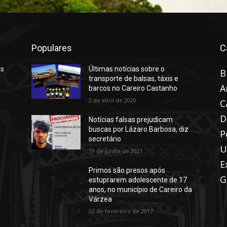
Populares
C
is
Últimas notícias sobre o
B
transporte de balsas, táxis e
A
barcos no Careiro Castanho
2 de abril de 2020
C
D
Notícias falsas prejudicam
buscas por Lázaro Barbosa, diz
P
secretário
U
19 de junho de 2021
E
Primos são presos após
G
estuprarem adolescente de 17
anos, no município de Careiro da
Várzea
22 de fevereiro de 2017