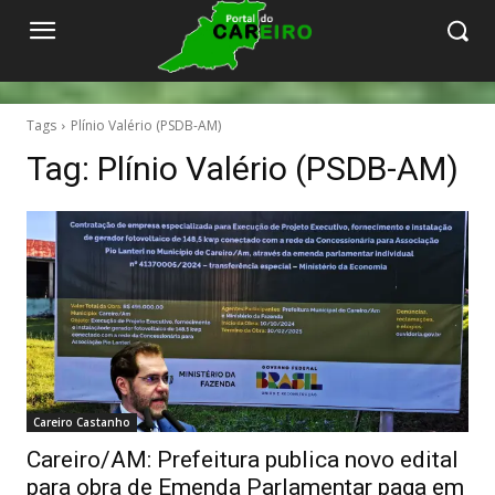
Tags
Plínio Valério (PSDB-AM)
Tag:
Plínio Valério (PSDB-AM)
Careiro Castanho
Careiro/AM: Prefeitura publica novo edital
para obra de Emenda Parlamentar paga em