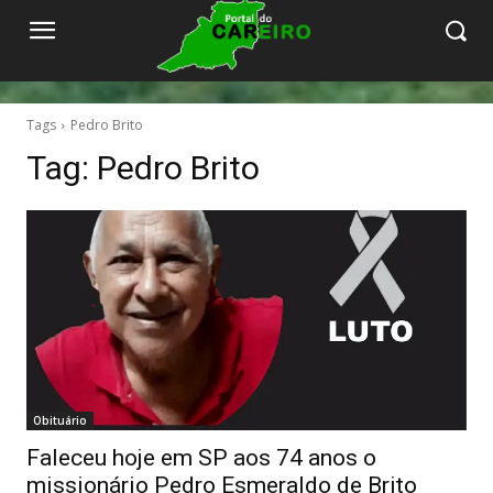
Tags
Pedro Brito
Tag:
Pedro Brito
Obituário
Faleceu hoje em SP aos 74 anos o
missionário Pedro Esmeraldo de Brito