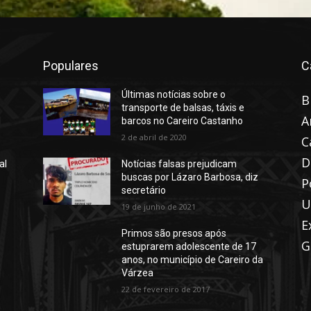
Populares
C
Últimas notícias sobre o
B
transporte de balsas, táxis e
A
l
barcos no Careiro Castanho
2 de abril de 2020
C
D
al
Notícias falsas prejudicam
buscas por Lázaro Barbosa, diz
P
secretário
U
19 de junho de 2021
E
Primos são presos após
G
estuprarem adolescente de 17
anos, no município de Careiro da
Várzea
22 de fevereiro de 2017