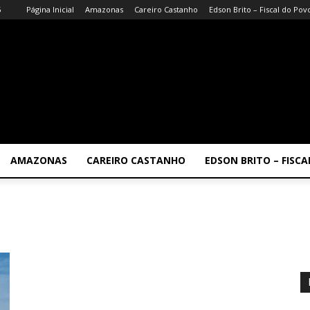
6
Página Inicial
Amazonas
Careiro Castanho
Edson Brito – Fiscal do Pov
AMAZONAS
CAREIRO CASTANHO
EDSON BRITO – FISC