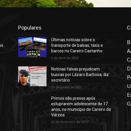
Populares
C
Últimas notícias sobre o
B
os
transporte de balsas, táxis e
A
barcos no Careiro Castanho
2 de abril de 2020
C
D
Notícias falsas prejudicam
buscas por Lázaro Barbosa, diz
P
secretário
U
19 de junho de 2021
E
Primos são presos após
G
estuprarem adolescente de 17
anos, no município de Careiro da
Várzea
22 de fevereiro de 2017