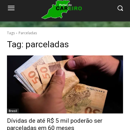
Tags
Parceladas
Tag:
parceladas
Brasil
Dívidas de até R$ 5 mil poderão ser
parceladas em 60 meses