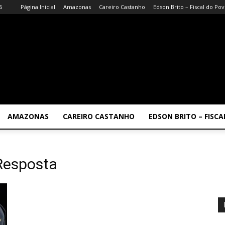
6
Página Inicial
Amazonas
Careiro Castanho
Edson Brito – Fiscal do Po
AMAZONAS
CAREIRO CASTANHO
EDSON BRITO – FISC
Resposta