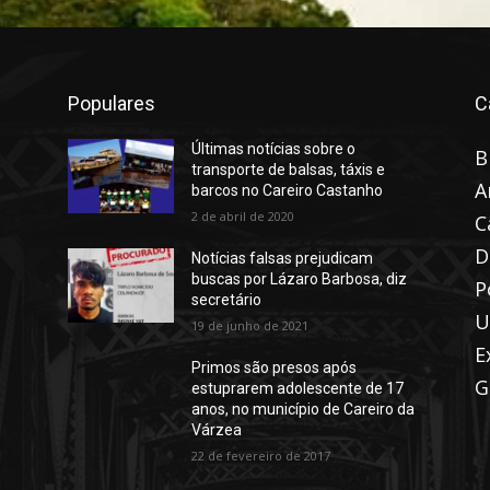
Populares
C
Últimas notícias sobre o
B
transporte de balsas, táxis e
A
barcos no Careiro Castanho
2 de abril de 2020
C
D
Notícias falsas prejudicam
buscas por Lázaro Barbosa, diz
P
secretário
U
19 de junho de 2021
E
Primos são presos após
G
estuprarem adolescente de 17
anos, no município de Careiro da
Várzea
22 de fevereiro de 2017