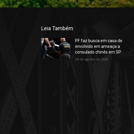
Leia Também
PF faz busca em casa de
envolvido em ameaça a
consulado chinês em SP
24 de agosto de 2020