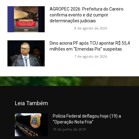
AGROPEC 2026: Prefeitura do Careiro
confirma evento e diz cumprir
determinações judiciais
8 de agosto de 2026
Dino aciona PF após TCU apontar R$ 55,4
milhões em “Emendas Pix” suspeitas
7 de agosto de 2026
Leia Também
Polícia Federal deflagou hoje (19) a
“Operação Nota Fria”
19 de junho de 2019