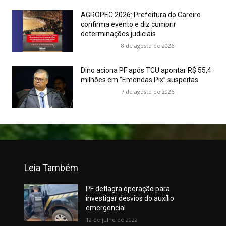
AGROPEC 2026: Prefeitura do Careiro
confirma evento e diz cumprir
determinações judiciais
8 de agosto de 2026
Dino aciona PF após TCU apontar R$ 55,4
milhões em “Emendas Pix” suspeitas
7 de agosto de 2026
Leia Também
PF deflagra operação para
investigar desvios do auxílio
emergencial
12 de julho de 2022