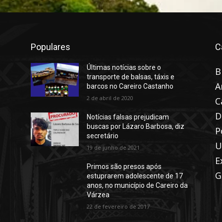
Populares
C
Últimas notícias sobre o
B
transporte de balsas, táxis e
A
barcos no Careiro Castanho
2 de abril de 2020
C
D
Notícias falsas prejudicam
buscas por Lázaro Barbosa, diz
P
secretário
U
19 de junho de 2021
E
Primos são presos após
G
estuprarem adolescente de 17
anos, no município de Careiro da
Várzea
22 de fevereiro de 2017