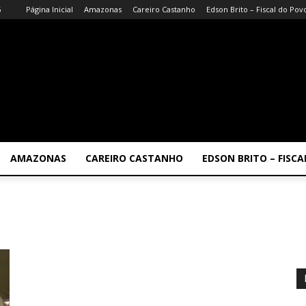
6
Página Inicial
Amazonas
Careiro Castanho
Edson Brito – Fiscal do Pov
AMAZONAS
CAREIRO CASTANHO
EDSON BRITO – FISC