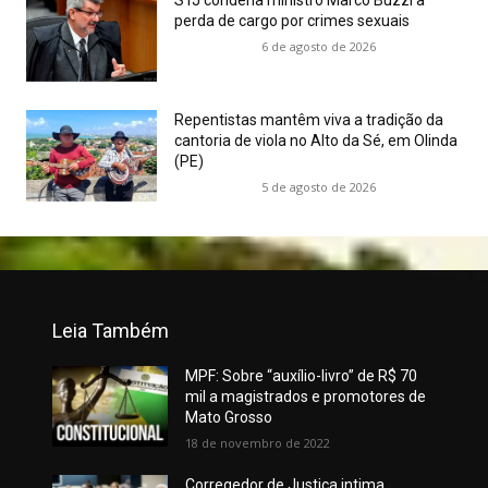
STJ condena ministro Marco Buzzi a
perda de cargo por crimes sexuais
6 de agosto de 2026
Repentistas mantêm viva a tradição da
cantoria de viola no Alto da Sé, em Olinda
(PE)
5 de agosto de 2026
Leia Também
MPF: Sobre “auxílio-livro” de R$ 70
mil a magistrados e promotores de
Mato Grosso
18 de novembro de 2022
Corregedor de Justiça intima