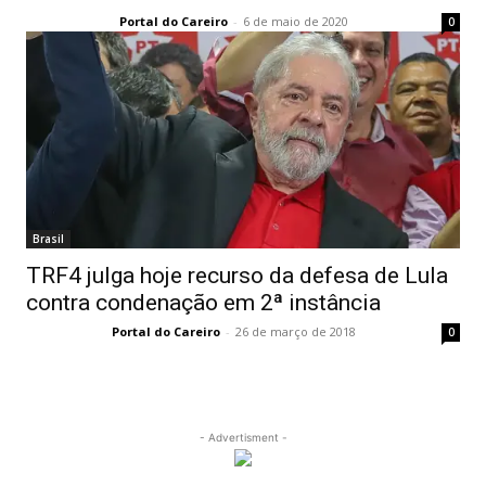
Portal do Careiro
-
6 de maio de 2020
0
Brasil
TRF4 julga hoje recurso da defesa de Lula
contra condenação em 2ª instância
Portal do Careiro
-
26 de março de 2018
0
- Advertisment -