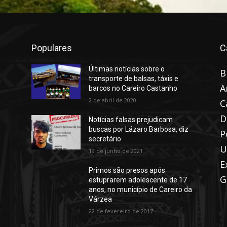
Populares
C
Últimas notícias sobre o
B
transporte de balsas, táxis e
A
barcos no Careiro Castanho
2 de abril de 2020
C
D
Notícias falsas prejudicam
buscas por Lázaro Barbosa, diz
P
secretário
U
19 de junho de 2021
E
Primos são presos após
G
estuprarem adolescente de 17
anos, no município de Careiro da
Várzea
22 de fevereiro de 2017