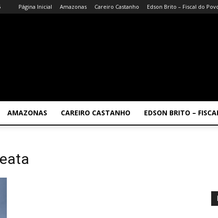
6
Página Inicial
Amazonas
Careiro Castanho
Edson Brito – Fiscal do Pov
AMAZONAS
CAREIRO CASTANHO
EDSON BRITO – FISC
reata